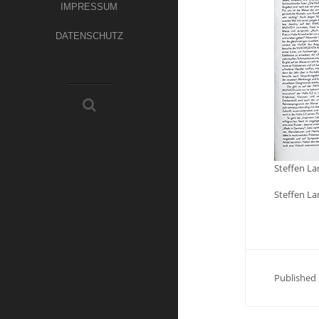
IMPRESSUM
DATENSCHUTZ
Steffen La
Steffen La
Published