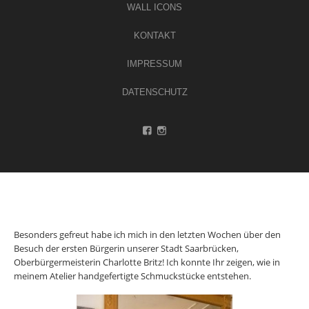
WALL ICONS
KONTAKT
IMPRESSUM
DATENSCHUTZ
Besonders gefreut habe ich mich in den letzten Wochen über den
Besuch der ersten Bürgerin unserer Stadt Saarbrücken,
Oberbürgermeisterin Charlotte Britz! Ich konnte Ihr zeigen, wie in
meinem Atelier handgefertigte Schmuckstücke entstehen.