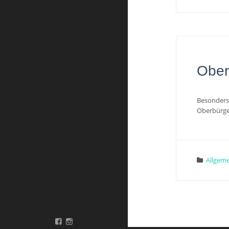
Ober
Besonders 
Oberbürge
Allgeme