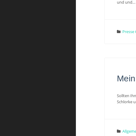
und und…
Presse 
Mein
Sollten Ih
Schlorke 
Allgeme