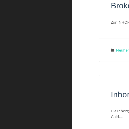
Brok
Zur INHORG
Neuhei
Inho
Die Inhorg
Gold.…