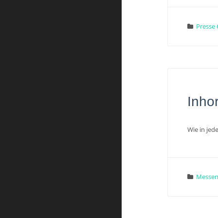
Presse 
Inho
Wie in jed
Messe